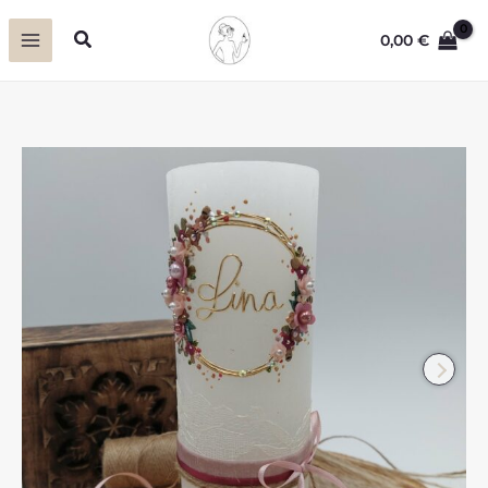
Zum
Suchen
0,00
€
Inhalt
springen