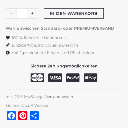
Taufkerze
-
+
IN DEN WARENKORB
"Flowerloop"zartrosa
&
Wähle zwischen Standard- oder PREMIUMVERSAND
grün
100 % liebevolle Handarbeit
auf
Einzigartige, individuelle Designs
Rustikkerze
mit *gezeichnete Felder sind Pflichtfelder
Menge
Sichere Zahlungsmöglichkeiten
inkl. 20 % MwSt.
zzgl.
Versandkosten
Lieferzeit:
ca. 4 Wochen
Facebook
Pinterest
Teilen