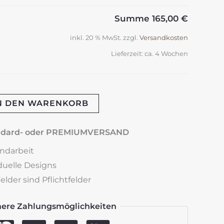
Summe
165,00 €
inkl. 20 % MwSt.
zzgl.
Versandkosten
Lieferzeit:
ca. 4 Wochen
N DEN WARENKORB
"
andard- oder PREMIUMVERSAND
andarbeit
iduelle Designs
lder sind Pflichtfelder
here Zahlungsmöglichkeiten