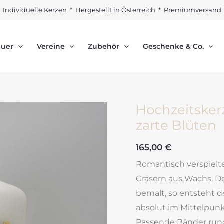
Individuelle Kerzen * Hergestellt in Österreich * Premiumversand
auer
Vereine
Zubehör
Geschenke & Co.
Hochzeitske
zarte Blüten
165,00
€
Romantisch verspielt
Gräsern aus Wachs. D
bemalt, so entsteht d
absolut im Mittelpunk
Passende Bänder run