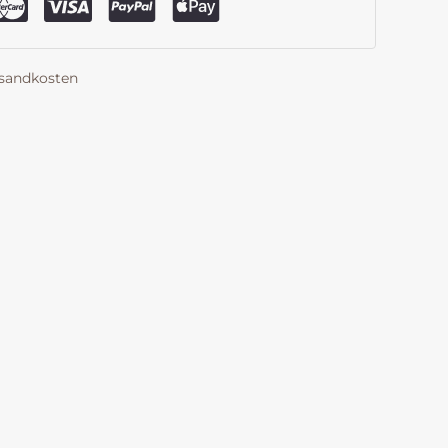
sandkosten
k
est
len