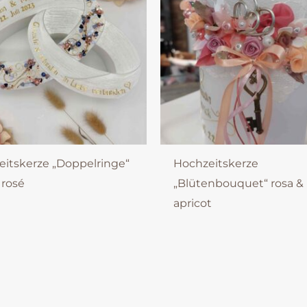
itskerze „Doppelringe“
Hochzeitskerze
 rosé
„Blütenbouquet“ rosa &
apricot