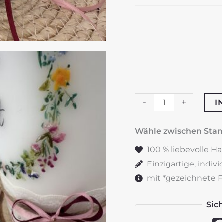
Hochzeitskerze
-
+
I
"Wiesenblumenkranz
zarte
Wähle zwischen St
Blüten
100 % liebevolle H
Menge
Einzigartige, indiv
mit *gezeichnete Fe
Sic