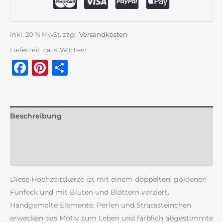
inkl. 20 % MwSt.
zzgl.
Versandkosten
Lieferzeit:
ca. 4 Wochen
Facebook
Pinterest
Teilen
Beschreibung
Zusätzliche Information
Rezensionen (0)
Diese Hochzeitskerze ist mit einem doppelten, goldenen
Fünfeck und mit Blüten und Blättern verziert.
Handgemalte Elemente, Perlen und Strasssteinchen
erwecken das Motiv zum Leben und farblich abgestimmte