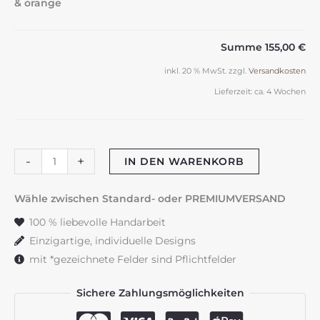
& orange
Summe
155,00 €
inkl. 20 % MwSt.
zzgl.
Versandkosten
Lieferzeit:
ca. 4 Wochen
Hochzeitskerze
-
+
IN DEN WARENKORB
"Symmetry
&
Wähle zwischen Standard- oder PREMIUMVERSAND
Flowers"
100 % liebevolle Handarbeit
kupfer
Einzigartige, individuelle Designs
&
mit *gezeichnete Felder sind Pflichtfelder
orange
Menge
Sichere Zahlungsmöglichkeiten