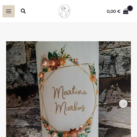
Zum
Suchen
0,00
€
Inhalt
springen