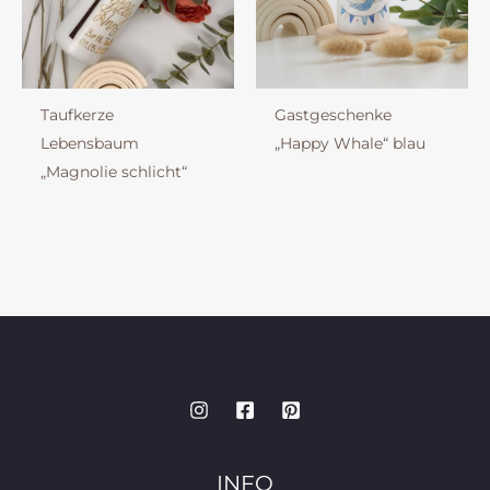
Taufkerze
Gastgeschenke
Lebensbaum
„Happy Whale“ blau
„Magnolie schlicht“
INFO