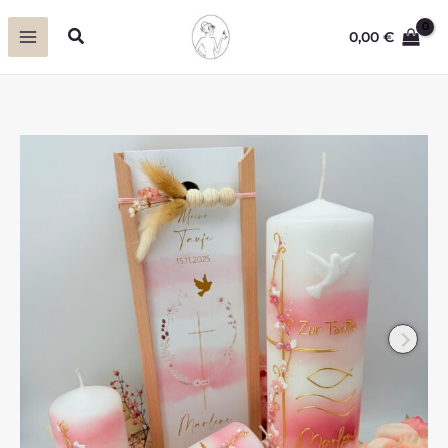
Zum
Suchen
0,00
€
Inhalt
springen