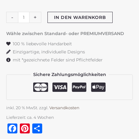
Taufkerze
-
+
IN DEN WARENKORB
"Blumenranke"
Himbeerschimmer
Wähle zwischen Standard- oder PREMIUMVERSAND
Menge
100 % liebevolle Handarbeit
Einzigartige, individuelle Designs
mit *gezeichnete Felder sind Pflichtfelder
Sichere Zahlungsmöglichkeiten
inkl. 20 % MwSt.
zzgl.
Versandkosten
Lieferzeit:
ca. 4 Wochen
Facebook
Pinterest
Teilen