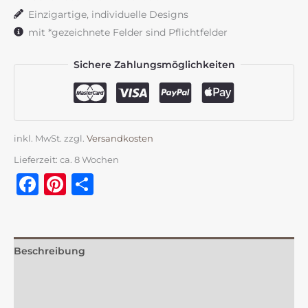
grün
Einzigartige, individuelle Designs
&
mit *gezeichnete Felder sind Pflichtfelder
Beerentöne
Menge
Sichere Zahlungsmöglichkeiten
inkl. MwSt.
zzgl.
Versandkosten
Lieferzeit:
ca. 8 Wochen
Facebook
Pinterest
Teilen
Beschreibung
Zusätzliche Information
Rezensionen (0)