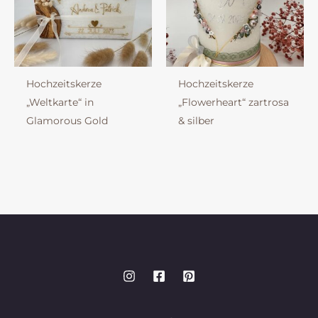
Hochzeitskerze
Hochzeitskerze
„Weltkarte“ in
„Flowerheart“ zartrosa
Glamorous Gold
& silber