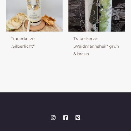
Trauerkerze
Trauerkerze
„Silberlicht“
„Waidmannsheil“ grün
& braun