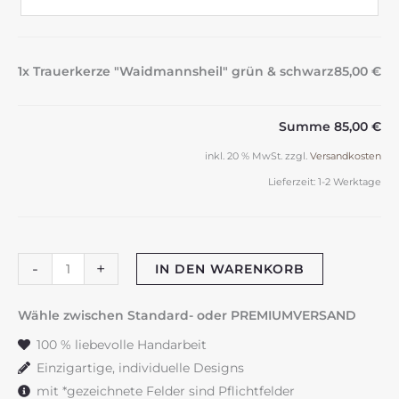
1x Trauerkerze "Waidmannsheil" grün & schwarz
85,00 €
Summe
85,00 €
inkl. 20 % MwSt.
zzgl.
Versandkosten
Lieferzeit:
1-2 Werktage
Trauerkerze
-
+
IN DEN WARENKORB
"Waidmannsheil"
grün
Wähle zwischen Standard- oder PREMIUMVERSAND
&
100 % liebevolle Handarbeit
schwarz
Einzigartige, individuelle Designs
Menge
mit *gezeichnete Felder sind Pflichtfelder