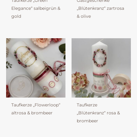
Taufkerze „Green
Gastgeschenke
Elegance“ salbeigrün &
„Blütenkranz“ zartrosa
gold
& olive
Taufkerze „Flowerloop“
Taufkerze
altrosa & brombeer
„Blütenkranz“ rosa &
brombeer