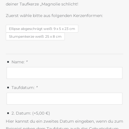
deiner Taufkerze „Magnolie schlicht!
Zuerst wähle bitte aus folgenden Kerzenformen:
Ellipse abgeschrägt weiß: 9 x 5 x 23 cm
Stumpenkerze weiß: 25 x 8 cm
Name:
*
Taufdatum:
*
2. Datum: (+
5,00
€
)
Hier kannst du ein zweites Datum eingeben, wenn du zum
Beispiel neben dem Taufdatum auch das Geburtsdatum