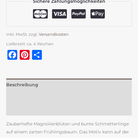
Sichere Zahlungsmöglichkeiten
inkl. MwSt.
zzgl.
Versandkosten
Lieferzeit:
ca. 4 Wochen
Facebook
Pinterest
Teilen
Beschreibung
Zusätzliche Information
Rezensionen (0)
Zauberhafte Magnolienblüten und bunte Schmetterlinge
auf einem zarten Frühlingsbaum. Das Motiv kann auf der