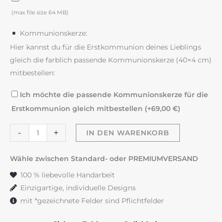
(max file size 64 MB)
Kommunionskerze:
Hier kannst du für die Erstkommunion deines Lieblings
gleich die farblich passende Kommunionskerze (40×4 cm)
mitbestellen:
Ich möchte die passende Kommunionskerze für die
Erstkommunion gleich mitbestellen (+
69,00
€
)
Taufkerze
-
+
IN DEN WARENKORB
Lebensbaum
"Magnolie
Wähle zwischen Standard- oder PREMIUMVERSAND
schlicht"
100 % liebevolle Handarbeit
Menge
Einzigartige, individuelle Designs
mit *gezeichnete Felder sind Pflichtfelder