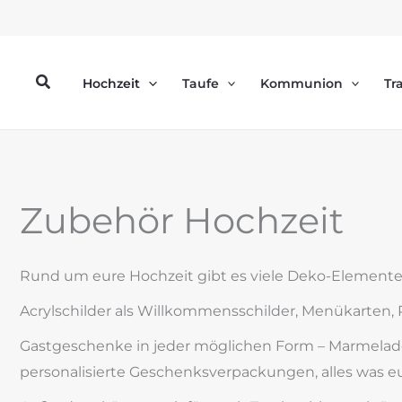
Zum
Inhalt
springen
Suchen
Hochzeit
Taufe
Kommunion
Tr
Zubehör Hochzeit
Rund um eure Hochzeit gibt es viele Deko-Elemente,
Acrylschilder als Willkommensschilder, Menükarten, Pl
Gastgeschenke in jeder möglichen Form – Marmelade
personalisierte Geschenksverpackungen, alles was e