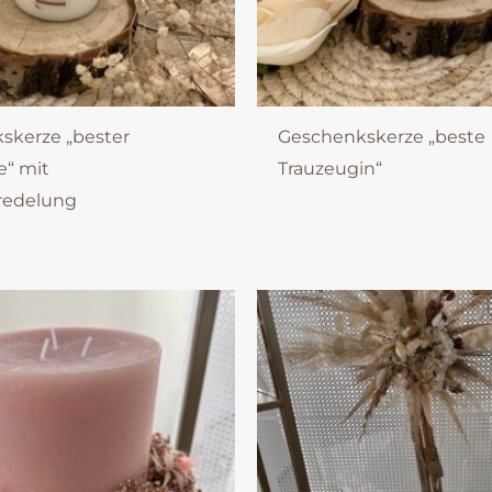
skerze „bester
Geschenkskerze „beste
e“ mit
Trauzeugin“
redelung