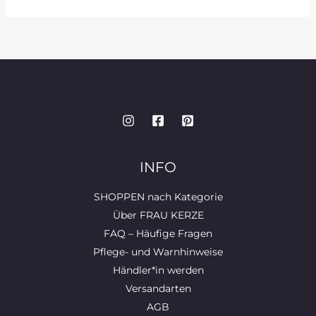
a
n
ei
c
te
le
e
re
n
b
st
o
o
k
INFO
SHOPPEN nach Kategorie
Über FRAU KERZE
FAQ – Häufige Fragen
Pflege- und Warnhinweise
Händler*in werden
Versandarten
AGB