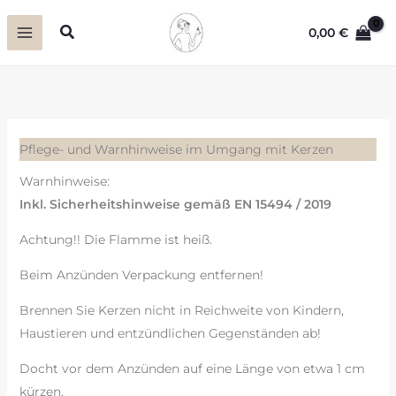
Zum
Suchen
0,00
€
Inhalt
springen
Pflege- und Warnhinweise im Umgang mit Kerzen
Warnhinweise:
Inkl. Sicherheitshinweise gemäß EN 15494 / 2019
Achtung!! Die Flamme ist heiß.
Beim Anzünden Verpackung entfernen!
Brennen Sie Kerzen nicht in Reichweite von Kindern,
Haustieren und entzündlichen Gegenständen ab!
Docht vor dem Anzünden auf eine Länge von etwa 1 cm
kürzen.