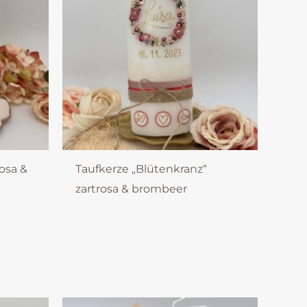
osa &
Taufkerze „Blütenkranz“
zartrosa & brombeer