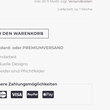
inkl. 20 % MwSt.
zzgl.
Versandkosten
Lieferzeit:
ca. 1 Woche
N DEN WARENKORB
andard- oder PREMIUMVERSAND
andarbeit
iduelle Designs
lder sind Pflichtfelder
here Zahlungsmöglichkeiten