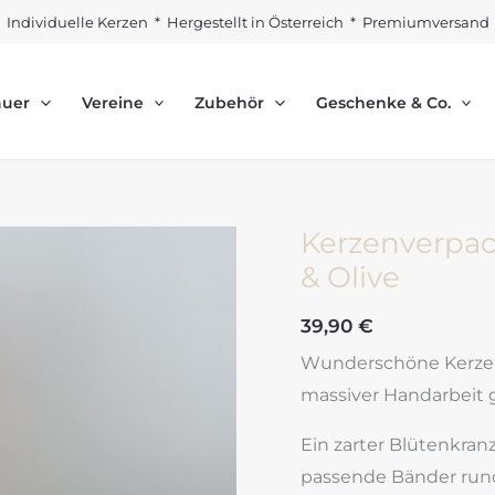
Individuelle Kerzen * Hergestellt in Österreich * Premiumversand
auer
Vereine
Zubehör
Geschenke & Co.
Kerzenverpac
& Olive
39,90
€
Wunderschöne Kerzen
massiver Handarbeit g
Ein zarter Blütenkran
passende Bänder rund