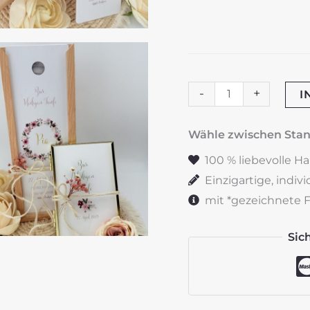
Kerzenverpackung
-
+
I
"Blütenkranz"
zartrosa
Wähle zwischen St
&
100 % liebevolle H
Olive
Einzigartige, indiv
Menge
mit *gezeichnete Fe
Sic