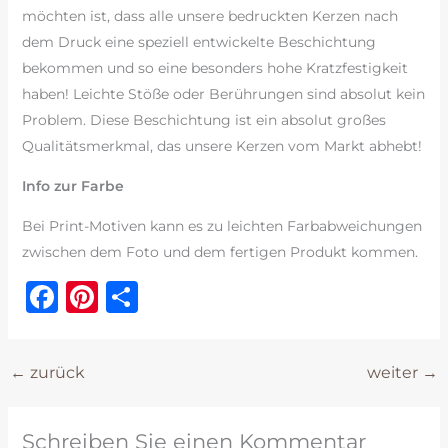
möchten ist, dass alle unsere bedruckten Kerzen nach
dem Druck eine speziell entwickelte Beschichtung
bekommen und so eine besonders hohe Kratzfestigkeit
haben! Leichte Stöße oder Berührungen sind absolut kein
Problem. Diese Beschichtung ist ein absolut großes
Qualitätsmerkmal, das unsere Kerzen vom Markt abhebt!
Info zur Farbe
Bei Print-Motiven kann es zu leichten Farbabweichungen
zwischen dem Foto und dem fertigen Produkt kommen.
F
Pi
T
a
n
ei
c
te
le
←
zurück
weiter
→
e
re
n
b
st
Schreiben Sie einen Kommentar