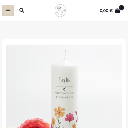
Zum
Suchen
0,00
€
Inhalt
springen