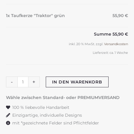
1x Taufkerze "Traktor" grün
55,90 €
Summe
55,90 €
inkl. 20 % MwSt.
zzgl.
Versandkosten
Lieferzeit:
ca. 1 Woche
Taufkerze
-
+
IN DEN WARENKORB
"Traktor"
grün
Wähle zwischen Standard- oder PREMIUMVERSAND
Menge
100 % liebevolle Handarbeit
Einzigartige, individuelle Designs
mit *gezeichnete Felder sind Pflichtfelder