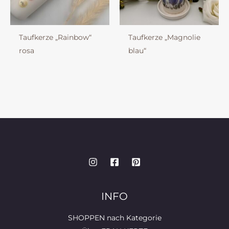
Taufkerze „Rainbow“
Taufkerze „Magnolie
rosa
blau“
INFO
SHOPPEN nach Kategorie