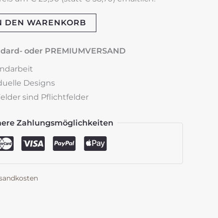
N DEN WARENKORB
andard- oder PREMIUMVERSAND
andarbeit
iduelle Designs
lder sind Pflichtfelder
here Zahlungsmöglichkeiten
sandkosten
k
est
len