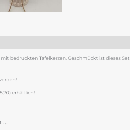
zensionen (0)
it bedruckten Tafelkerzen. Geschmückt ist dieses Set
 werden!
,70) erhältlich!
n …