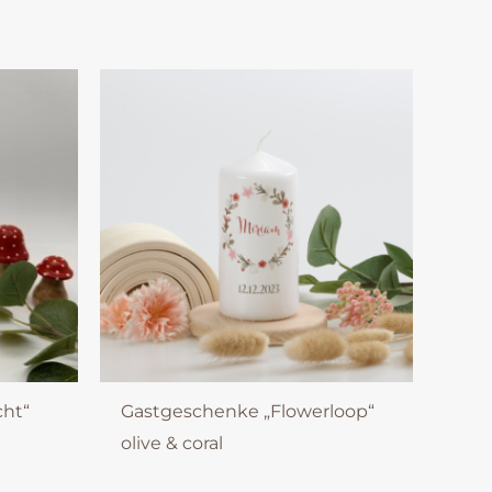
cht“
Gastgeschenke „Flowerloop“
e
olive & coral