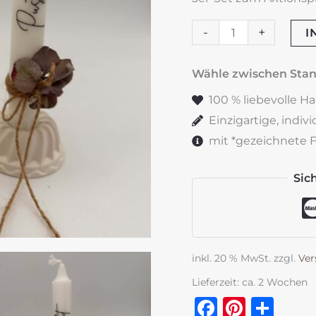
Geschenkskerze
-
+
I
3er
SET
Wähle zwischen St
Menge
100 % liebevolle H
Einzigartige, indiv
mit *gezeichnete Fe
Sic
inkl. 20 % MwSt.
zzgl.
Ver
Lieferzeit:
ca. 2 Wochen
Faceboo
Pinter
Tei