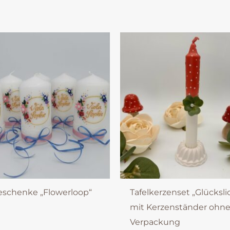
eschenke „Flowerloop“
Tafelkerzenset „Glücksli
mit Kerzenständer ohn
Verpackung