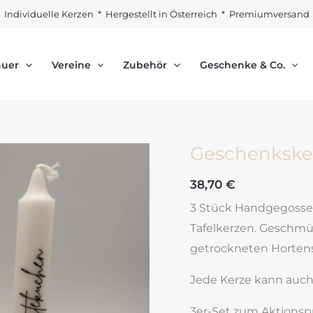
Individuelle Kerzen * Hergestellt in Österreich * Premiumversand
auer
Vereine
Zubehör
Geschenke & Co.
Geschenksker
38,70
€
3 Stück Handgegosse
Tafelkerzen. Geschmüc
getrockneten Hortensi
Jede Kerze kann auch 
3er-Set zum Aktionspre