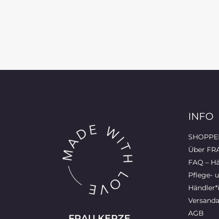
INFO
SHOPPEN
Über FR
FAQ – Hä
Pflege- 
Händler*
Versanda
AGB
FRAU KERZE