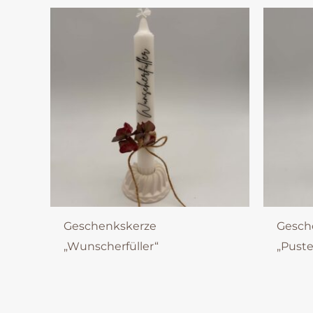
Geschenkskerze
Gesch
„Wunscherfüller“
„Pust