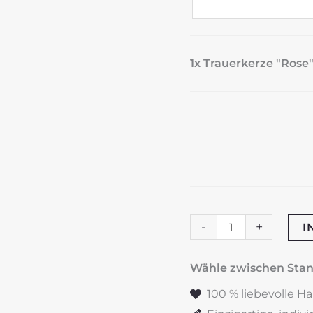
1x Trauerkerze "Rose" 
Trauerkerze
-
+
I
"Rose"
silber
Wähle zwischen St
&
100 % liebevolle H
rot