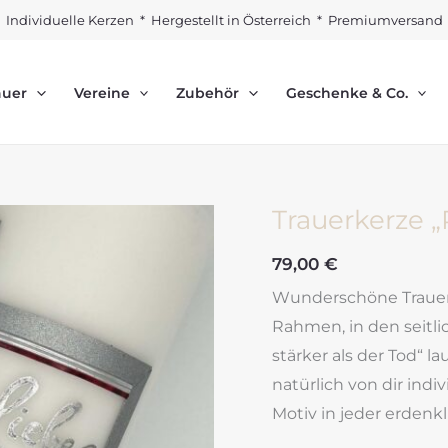
Individuelle Kerzen * Hergestellt in Österreich * Premiumversand
auer
Vereine
Zubehör
Geschenke & Co.
Trauerkerze „R
79,00
€
Wunderschöne Trauerk
Rahmen, in den seitlic
stärker als der Tod“ l
natürlich von dir indi
Motiv in jeder erdenk