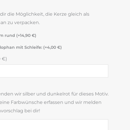
r die Möglichkeit, die Kerze gleich als
an zu verpacken.
cm rund (+
14,90
€
)
lophan mit Schleife: (+
4,00
€
)
0
€
)
en wir silber und dunkelrot für dieses Motiv.
deine Farbwünsche erfassen und wir melden
orschlag bei dir!