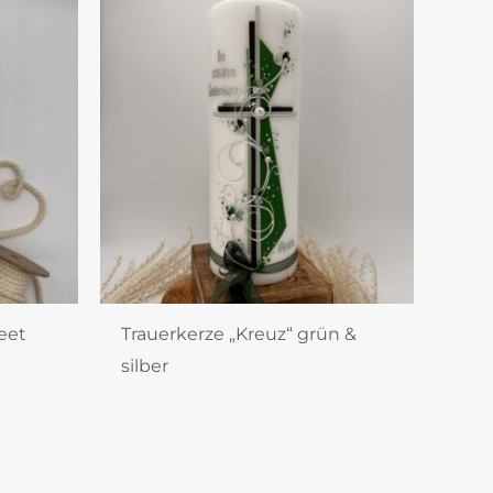
eet
Trauerkerze „Kreuz“ grün &
silber