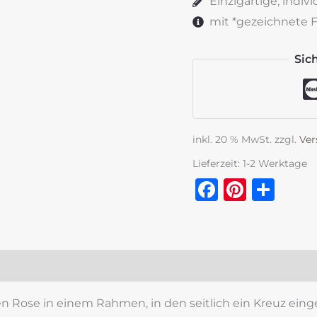
Einzigartige, indiv
Menge
mit *gezeichnete Fe
Sic
inkl. 20 % MwSt.
zzgl.
Ver
Lieferzeit:
1-2 Werktage
Faceboo
Pinter
Tei
zensionen (0)
ose in einem Rahmen, in den seitlich ein Kreuz eingearbe