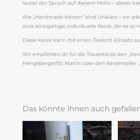
lautet der Spruch auf diesem Motiv – dieser ka
Alle „Handmade-Kerzen“ sind Unikate – wir ar
eure einzigartige, individuelle Kerze, die es so 
Diese Kerze kann mit einen Teelicht-Einsatz au
Wir empfehlen dir für die Trauerkerze den „Ker
Hengsberger/St. Martin oder den Kerzenteller „
Das könnte Ihnen auch gefalle