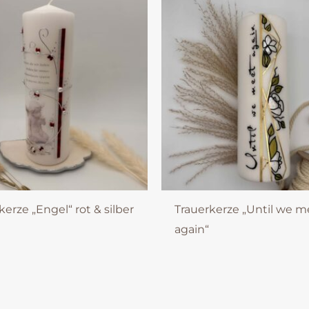
kerze „Engel“ rot & silber
Trauerkerze „Until we m
again“