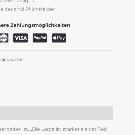
iduelle Designs
lder sind Pflichtfelder
here Zahlungsmöglichkeiten
sandkosten
k
est
len
itet ist. „Die Liebe ist stärker als der Tod“