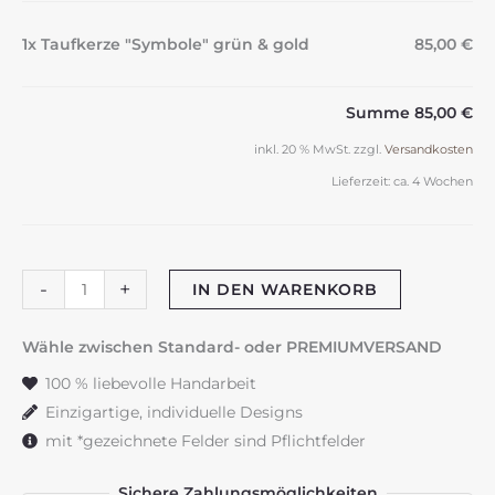
1x Taufkerze "Symbole" grün & gold
85,00 €
Summe
85,00 €
inkl. 20 % MwSt.
zzgl.
Versandkosten
Lieferzeit:
ca. 4 Wochen
Taufkerze
-
+
IN DEN WARENKORB
"Symbole"
grün
Wähle zwischen Standard- oder PREMIUMVERSAND
&
100 % liebevolle Handarbeit
gold
Einzigartige, individuelle Designs
Menge
mit *gezeichnete Felder sind Pflichtfelder
Sichere Zahlungsmöglichkeiten