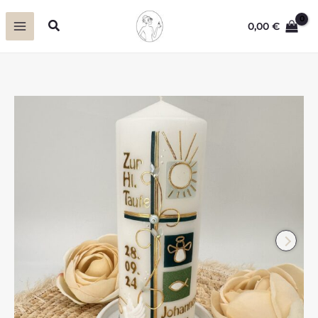
Zum
Suchen
0,00
€
Inhalt
springen