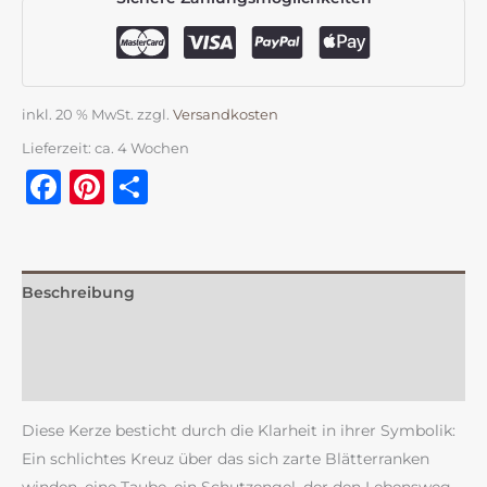
inkl. 20 % MwSt.
zzgl.
Versandkosten
Lieferzeit:
ca. 4 Wochen
Facebook
Pinterest
Teilen
Beschreibung
Zusätzliche Information
Rezensionen (0)
Diese Kerze besticht durch die Klarheit in ihrer Symbolik:
Ein schlichtes Kreuz über das sich zarte Blätterranken