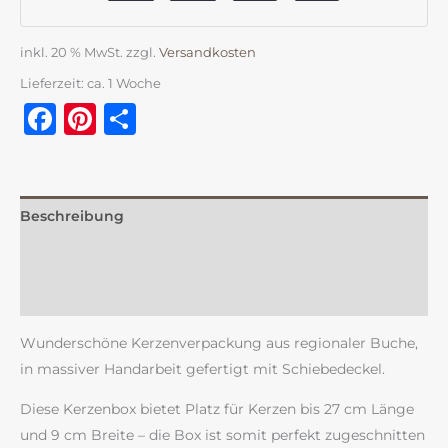
inkl. 20 % MwSt.
zzgl.
Versandkosten
Lieferzeit:
ca. 1 Woche
Facebook
Pinterest
Teilen
Beschreibung
Zusätzliche Information
Rezensionen (0)
Wunderschöne Kerzenverpackung aus regionaler Buche,
in massiver Handarbeit gefertigt mit Schiebedeckel.
Diese Kerzenbox bietet Platz für Kerzen bis 27 cm Länge
und 9 cm Breite – die Box ist somit perfekt zugeschnitten