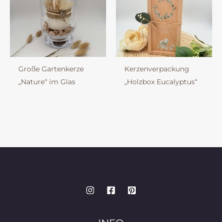
Große Gartenkerze
Kerzenverpackung
„Nature“ im Glas
„Holzbox Eucalyptus“