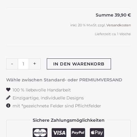
Summe
39,90 €
inkl. 20 % MwSt.
zzgl.
Versandkosten
Lieferzeit:
ca. 1 Woche
Kerzenverpackung
-
+
IN DEN WARENKORB
"Holzbox
Fuchs"
Wähle zwischen Standard- oder PREMIUMVERSAND
Menge
100 % liebevolle Handarbeit
Einzigartige, individuelle Designs
mit *gezeichnete Felder sind Pflichtfelder
Sichere Zahlungsmöglichkeiten