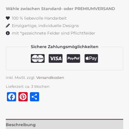
cm
Wähle zwischen Standard- oder PREMIUMVERSAND
"Feuerwehr"
100 % liebevolle Handarbeit
mit
Einzigartige, individuelle Designs
Dalmatiner
mit *gezeichnete Felder sind Pflichtfelder
Menge
Sichere Zahlungsmöglichkeiten
inkl. MwSt.
zzgl.
Versandkosten
Lieferzeit:
ca. 3 Wochen
Facebook
Pinterest
Teilen
Beschreibung