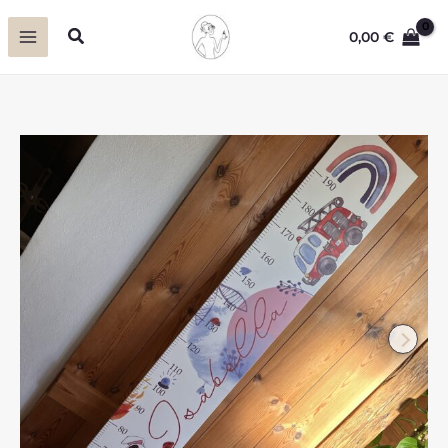
Zum
Suchen
0,00
€
Inhalt
springen