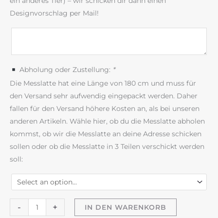
ein anderes Tier) – wir schicken dir dann einen
Designvorschlag per Mail!
Abholung oder Zustellung:
*
Die Messlatte hat eine Länge von 180 cm und muss für
den Versand sehr aufwendig eingepackt werden. Daher
fallen für den Versand höhere Kosten an, als bei unseren
anderen Artikeln. Wähle hier, ob du die Messlatte abholen
kommst, ob wir die Messlatte an deine Adresse schicken
sollen oder ob die Messlatte in 3 Teilen verschickt werden
soll:
Babymesslatte
-
+
IN DEN WARENKORB
180