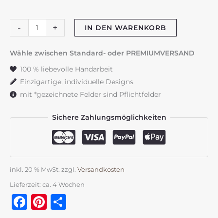
Taufkerze
-
+
IN DEN WARENKORB
"Kompass"
blau
Wähle zwischen Standard- oder PREMIUMVERSAND
&
100 % liebevolle Handarbeit
silber
Einzigartige, individuelle Designs
Menge
mit *gezeichnete Felder sind Pflichtfelder
Sichere Zahlungsmöglichkeiten
inkl. 20 % MwSt.
zzgl.
Versandkosten
Lieferzeit:
ca. 4 Wochen
Facebook
Pinterest
Teilen