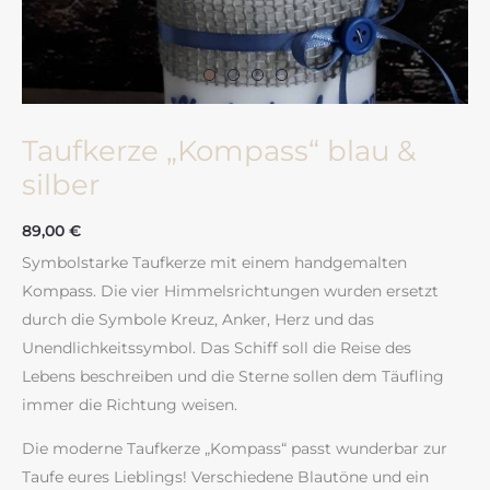
Taufkerze „Kompass“ blau &
silber
89,00
€
Symbolstarke Taufkerze mit einem handgemalten
Kompass. Die vier Himmelsrichtungen wurden ersetzt
durch die Symbole Kreuz, Anker, Herz und das
Unendlichkeitssymbol. Das Schiff soll die Reise des
Lebens beschreiben und die Sterne sollen dem Täufling
immer die Richtung weisen.
Die moderne Taufkerze „Kompass“ passt wunderbar zur
Taufe eures Lieblings! Verschiedene Blautöne und ein