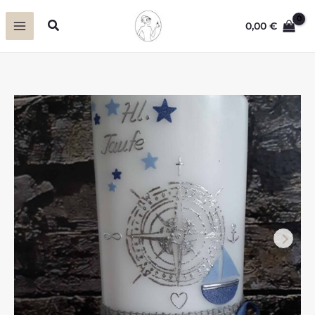
Zum
Suchen
0,00
€
Inhalt
springen