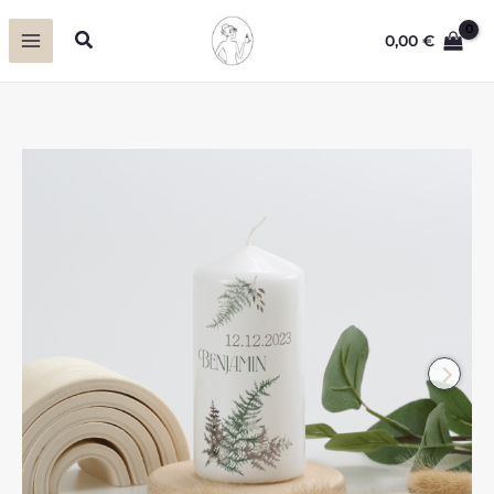
Zum
Suchen
0,00
€
Inhalt
springen