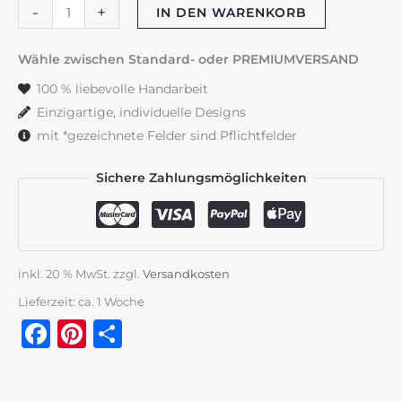
Gastgeschenke
-
+
IN DEN WARENKORB
"Farnblätter"
grün
Wähle zwischen Standard- oder PREMIUMVERSAND
&
100 % liebevolle Handarbeit
braun
Einzigartige, individuelle Designs
Menge
mit *gezeichnete Felder sind Pflichtfelder
Sichere Zahlungsmöglichkeiten
inkl. 20 % MwSt.
zzgl.
Versandkosten
Lieferzeit:
ca. 1 Woche
Facebook
Pinterest
Teilen