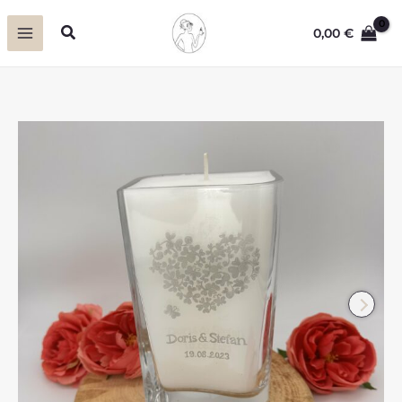
Zum
Suchen
0,00
€
Inhalt
springen