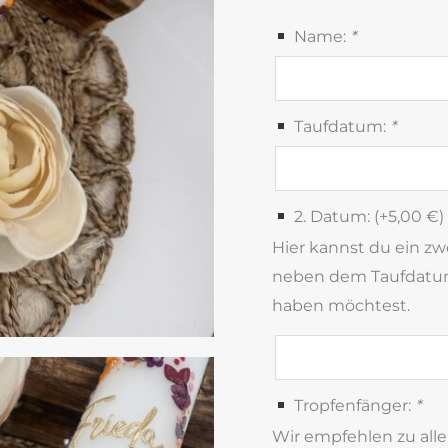
Name:
*
Taufdatum:
*
2. Datum: (+
5,00
€
)
Hier kannst du ein z
neben dem Taufdatum
haben möchtest.
Tropfenfänger:
*
Wir empfehlen zu alle