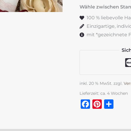
Kommunionskerze
Wähle zwischen St
Flowerloop
100 % liebevolle H
"Amberberry"
Einzigartige, indiv
Menge
mit *gezeichnete Fe
Sic
inkl. 20 % MwSt.
zzgl.
Ver
Lieferzeit:
ca. 4 Wochen
Faceboo
Pinter
Tei