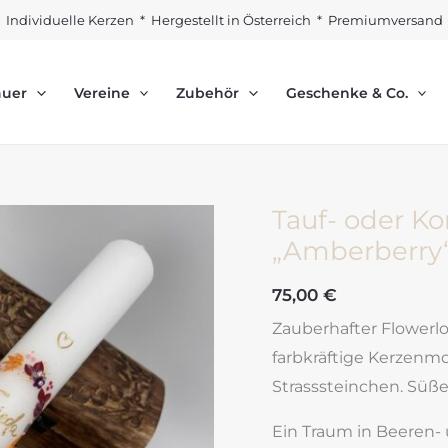
Individuelle Kerzen * Hergestellt in Österreich * Premiumversand
auer
Vereine
Zubehör
Geschenke & Co.
Tauf- oder K
„Amberberry
75,00
€
Zauberhafter Flowerl
farbkräftige Kerzenmot
Strasssteinchen. Süß
Ein Traum in Beeren-