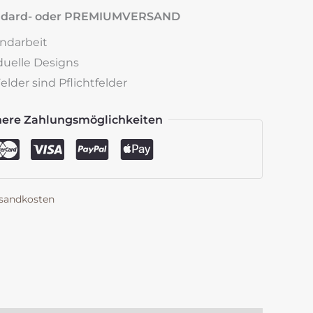
andard- oder PREMIUMVERSAND
andarbeit
iduelle Designs
lder sind Pflichtfelder
here Zahlungsmöglichkeiten
sandkosten
k
est
len