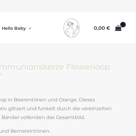
0,00
€
Hello Baby
ommunionskerze Flowerloop
“
oop in Beerentönen und Orange. Dieses
iv glitzert und funkelt durch die vereinzelten
e Bänder vollenden das Gesamtbild.
 und Bernsteintönen.