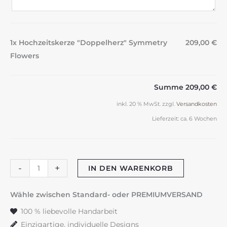
1x Hochzeitskerze "Doppelherz" Symmetry
209,00 €
Flowers
Summe
209,00 €
inkl. 20 % MwSt.
zzgl.
Versandkosten
Lieferzeit:
ca. 6 Wochen
Hochzeitskerze
-
+
IN DEN WARENKORB
"Doppelherz"
Symmetry
Wähle zwischen Standard- oder PREMIUMVERSAND
Flowers
100 % liebevolle Handarbeit
Menge
Einzigartige, individuelle Designs