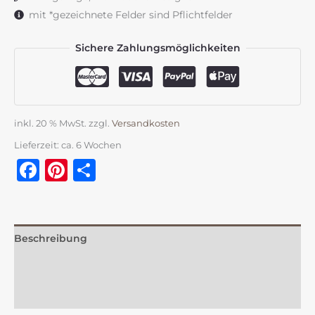
mit *gezeichnete Felder sind Pflichtfelder
Sichere Zahlungsmöglichkeiten
inkl. 20 % MwSt.
zzgl.
Versandkosten
Lieferzeit:
ca. 6 Wochen
Facebook
Pinterest
Teilen
Beschreibung
Zusätzliche Information
Rezensionen (0)