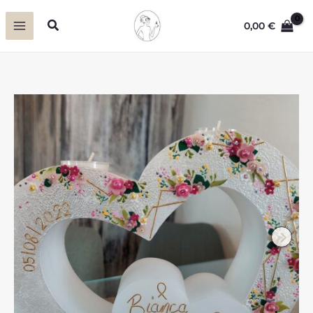
Zum
Suchen
0,00
€
Inhalt
springen