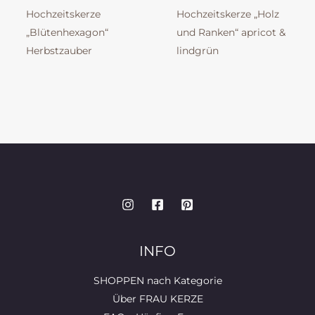
Hochzeitskerze
Hochzeitskerze „Holz
„Blütenhexagon“
und Ranken“ apricot &
Herbstzauber
lindgrün
INFO
SHOPPEN nach Kategorie
Über FRAU KERZE