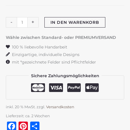
Babyschild
-
+
IN DEN WARENKORB
"Bär"
Blütentraum
Wähle zwischen Standard- oder PREMIUMVERSAND
Menge
100 % liebevolle Handarbeit
Einzigartige, individuelle Designs
mit *gezeichnete Felder sind Pflichtfelder
Sichere Zahlungsmöglichkeiten
inkl. 20 % MwSt.
zzgl.
Versandkosten
Lieferzeit:
ca. 2 Wochen
Facebook
Pinterest
Teilen