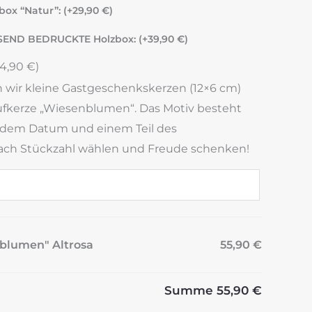
ox “Natur”: (+
29,90
€
)
SEND BEDRUCKTE Holzbox: (+
39,90
€
)
14,90
€
)
 wir kleine Gastgeschenkskerzen (12×6 cm)
ufkerze „Wiesenblumen“. Das Motiv besteht
dem Datum und einem Teil des
ach Stückzahl wählen und Freude schenken!
nblumen" Altrosa
55,90 €
Summe
55,90 €