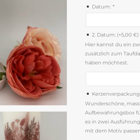
Datum:
*
2. Datum: (+
5,00
€
)
Hier kannst du ein z
zusätzlich zum Taufd
haben möchtest.
Kerzenverpackung 
Wunderschöne, massiv
Aufbewahrungsbox für
es in zwei Ausführun
mit dem Motiv passen