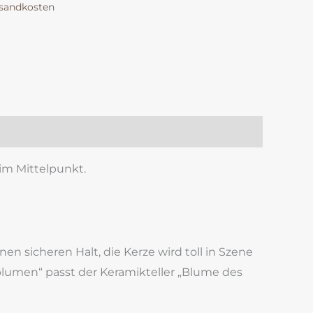
sandkosten
k
est
len
im Mittelpunkt.
inen sicheren Halt, die Kerze wird toll in Szene
lumen“ passt der Keramikteller „Blume des