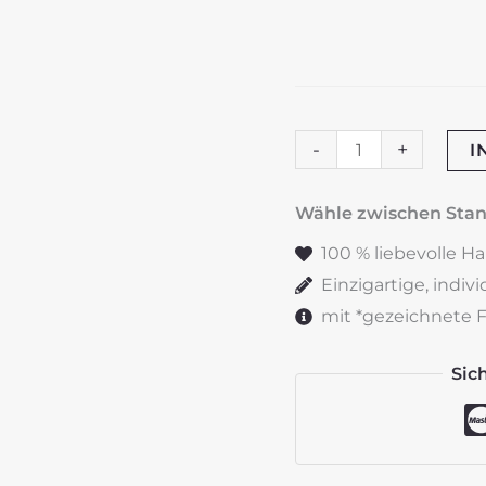
Taufkerze
-
+
I
"Wiesenblumen"
Altrosa
Wähle zwischen St
Menge
100 % liebevolle H
Einzigartige, indiv
mit *gezeichnete Fe
Sic