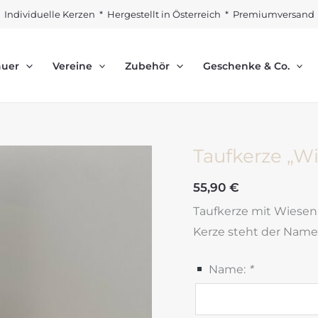
Individuelle Kerzen * Hergestellt in Österreich * Premiumversand
auer
Vereine
Zubehör
Geschenke & Co.
Taufkerze „W
55,90
€
Taufkerze mit Wiesenb
Kerze steht der Name 
Name:
*