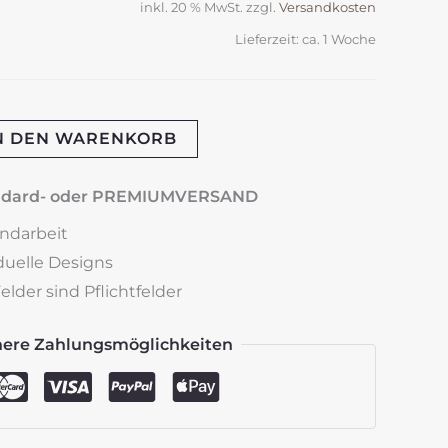
inkl. 20 % MwSt.
zzgl.
Versandkosten
Lieferzeit:
ca. 1 Woche
N DEN WARENKORB
andard- oder PREMIUMVERSAND
andarbeit
iduelle Designs
lder sind Pflichtfelder
here Zahlungsmöglichkeiten