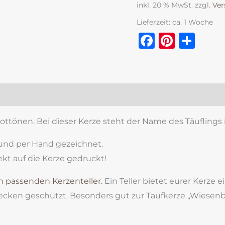
inkl. 20 % MwSt.
zzgl.
Ver
Lieferzeit:
ca. 1 Woche
Faceboo
Pinter
Tei
zensionen (0)
ttönen. Bei dieser Kerze steht der Name des Täuflings 
und per Hand gezeichnet.
kt auf die Kerze gedruckt!
n passenden Kerzenteller.
Ein Teller bietet eurer Kerze e
cken geschützt. Besonders gut zur Taufkerze „Wiesenb