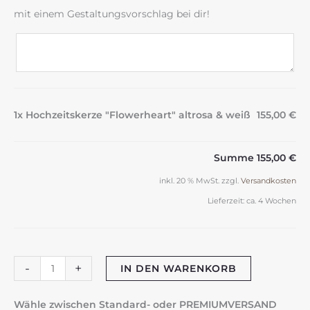
mit einem Gestaltungsvorschlag bei dir!
1x Hochzeitskerze "Flowerheart" altrosa & weiß
155,00 €
Summe
155,00 €
inkl. 20 % MwSt.
zzgl.
Versandkosten
Lieferzeit:
ca. 4 Wochen
Hochzeitskerze
-
+
IN DEN WARENKORB
"Flowerheart"
altrosa
Wähle zwischen Standard- oder PREMIUMVERSAND