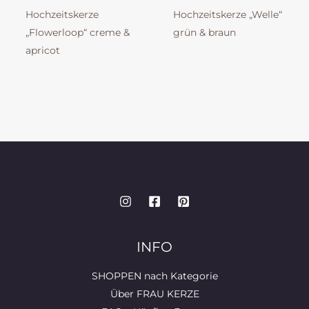
Hochzeitskerze
Hochzeitskerze „Welle“
„Flowerloop“ creme &
grün & braun
apricot
INFO
SHOPPEN nach Kategorie
Über FRAU KERZE