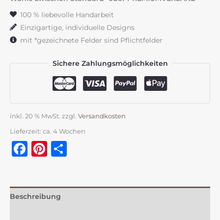
Menge
100 % liebevolle Handarbeit
Einzigartige, individuelle Designs
mit *gezeichnete Felder sind Pflichtfelder
Sichere Zahlungsmöglichkeiten
inkl. 20 % MwSt.
zzgl.
Versandkosten
Lieferzeit:
ca. 4 Wochen
Facebook
Pinterest
Teilen
Beschreibung
Zusätzliche Information