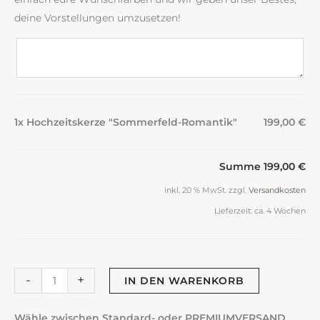
deine Vorstellungen umzusetzen!
1x Hochzeitskerze "Sommerfeld-Romantik"
199,00 €
Summe
199,00 €
inkl. 20 % MwSt.
zzgl.
Versandkosten
Lieferzeit:
ca. 4 Wochen
Hochzeitskerze
-
+
IN DEN WARENKORB
"Sommerfeld-
Romantik"
Wähle zwischen Standard- oder PREMIUMVERSAND