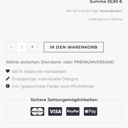
Summe
55,90 €
inkl. 20 % MwSt.
zzgl.
Versandkosten
Lieferzeit:
ca. 1 Woche
Trauerkerze
-
+
IN DEN WARENKORB
"Pferd"
Flowerheart
Wähle zwischen Standard- oder PREMIUMVERSAND
Menge
100 % liebevolle Handarbeit
Einzigartige, individuelle Designs
mit *gezeichnete Felder sind Pflichtfelder
Sichere Zahlungsmöglichkeiten