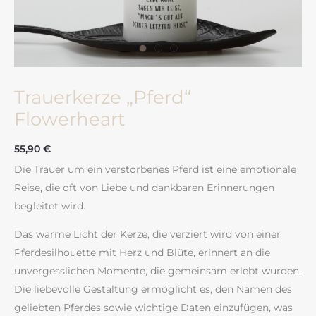
Trauerkerze „Pferd“
Flowerheart
55,90
€
Die Trauer um ein verstorbenes Pferd ist eine emotionale
Reise, die oft von Liebe und dankbaren Erinnerungen
begleitet wird.
Das warme Licht der Kerze, die verziert wird von einer
Pferdesilhouette mit Herz und Blüte, erinnert an die
unvergesslichen Momente, die gemeinsam erlebt wurden.
Die liebevolle Gestaltung ermöglicht es, den Namen des
geliebten Pferdes sowie wichtige Daten einzufügen, was