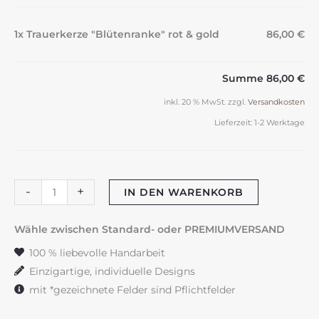
1x Trauerkerze "Blütenranke" rot & gold
86,00 €
Summe
86,00 €
inkl. 20 % MwSt.
zzgl.
Versandkosten
Lieferzeit:
1-2 Werktage
Trauerkerze
-
+
IN DEN WARENKORB
"Blütenranke"
rot
Wähle zwischen Standard- oder PREMIUMVERSAND
&
100 % liebevolle Handarbeit
gold
Einzigartige, individuelle Designs
Menge
mit *gezeichnete Felder sind Pflichtfelder