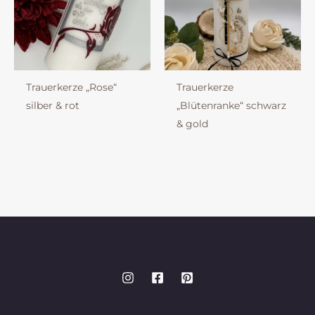
Trauerkerze „Rose“
Trauerkerze
silber & rot
„Blütenranke“ schwarz
& gold