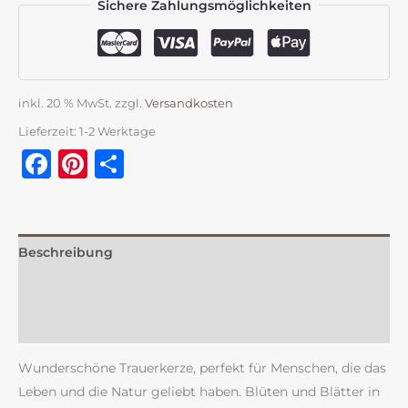
Sichere Zahlungsmöglichkeiten
inkl. 20 % MwSt.
zzgl.
Versandkosten
Lieferzeit:
1-2 Werktage
Facebook
Pinterest
Teilen
Beschreibung
Zusätzliche Information
Rezensionen (0)
Wunderschöne Trauerkerze, perfekt für Menschen, die das
Leben und die Natur geliebt haben. Blüten und Blätter in