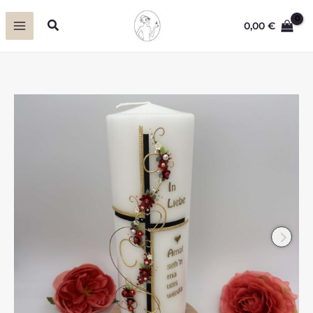
Zum
Suchen
0,00
€
Inhalt
springen