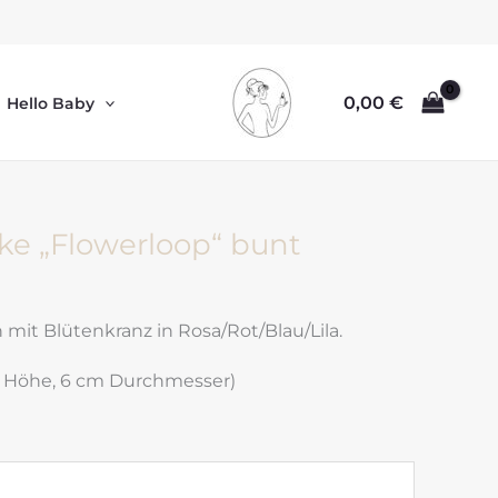
0,00
€
Hello Baby
e „Flowerloop“ bunt
it Blütenkranz in Rosa/Rot/Blau/Lila.
 Höhe, 6 cm Durchmesser)