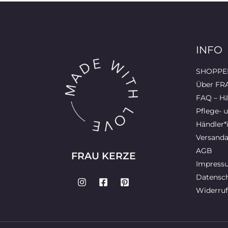
INFO
SHOPPEN
Über FR
FAQ – Hä
Pflege- 
Händler*
Versanda
AGB
FRAU KERZE
Impress
Datensch
Widerruf