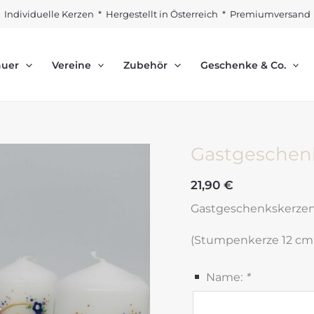
Individuelle Kerzen * Hergestellt in Österreich * Premiumversand
auer
Vereine
Zubehör
Geschenke & Co.
Gastgeschenk
21,90
€
Gastgeschenkskerzen m
(Stumpenkerze 12 cm
Name:
*