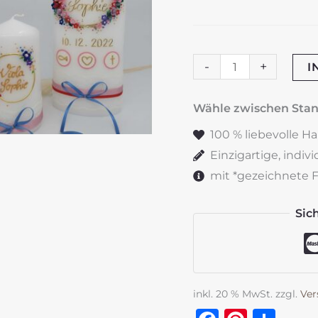
Gastgeschenke
-
+
I
"Flowerloop"
bunt
Wähle zwischen St
Menge
100 % liebevolle H
Einzigartige, indiv
mit *gezeichnete Fe
Sic
inkl. 20 % MwSt.
zzgl.
Ver