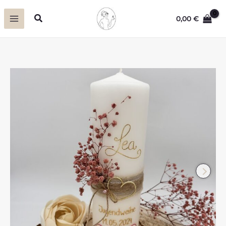
Zum
Suchen
0,00
€
Inhalt
springen