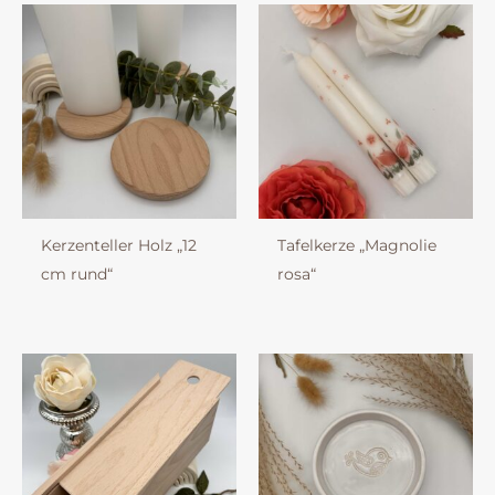
Kerzenteller Holz „12
Tafelkerze „Magnolie
cm rund“
rosa“