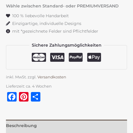
altrosa
Wähle zwischen Standard- oder PREMIUMVERSAND
Menge
100 % liebevolle Handarbeit
Einzigartige, individuelle Designs
mit *gezeichnete Felder sind Pflichtfelder
Sichere Zahlungsmöglichkeiten
inkl. MwSt.
zzgl.
Versandkosten
Lieferzeit:
ca. 4 Wochen
Facebook
Pinterest
Teilen
Beschreibung