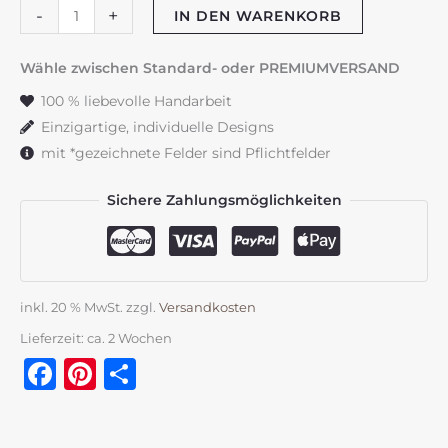
Tauf-
-
+
IN DEN WARENKORB
oder
Kommunionskerze
Wähle zwischen Standard- oder PREMIUMVERSAND
"Blumenwiese"
100 % liebevolle Handarbeit
altrosa
Einzigartige, individuelle Designs
&
mit *gezeichnete Felder sind Pflichtfelder
creme
Menge
Sichere Zahlungsmöglichkeiten
inkl. 20 % MwSt.
zzgl.
Versandkosten
Lieferzeit:
ca. 2 Wochen
Facebook
Pinterest
Teilen