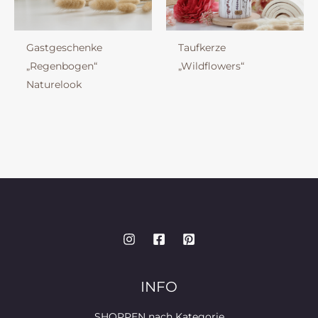
Gastgeschenke
Taufkerze
„Regenbogen“
„Wildflowers“
Naturelook
INFO
SHOPPEN nach Kategorie