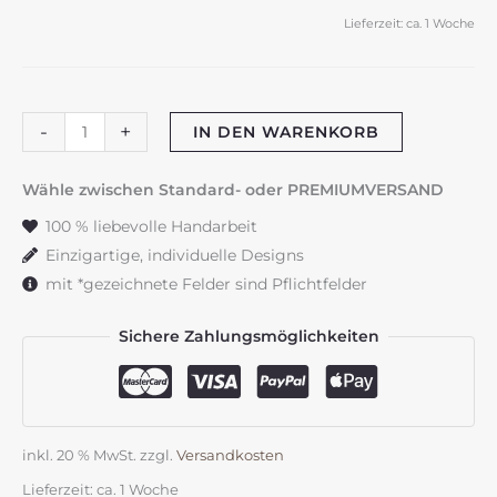
Lieferzeit:
ca. 1 Woche
Tafelkerze
-
+
IN DEN WARENKORB
"Glückslicht
oder
Wähle zwischen Standard- oder PREMIUMVERSAND
Glückspilz"
100 % liebevolle Handarbeit
einzeln
Einzigartige, individuelle Designs
mit
mit *gezeichnete Felder sind Pflichtfelder
Kärtchen
Menge
Sichere Zahlungsmöglichkeiten
inkl. 20 % MwSt.
zzgl.
Versandkosten
Lieferzeit:
ca. 1 Woche