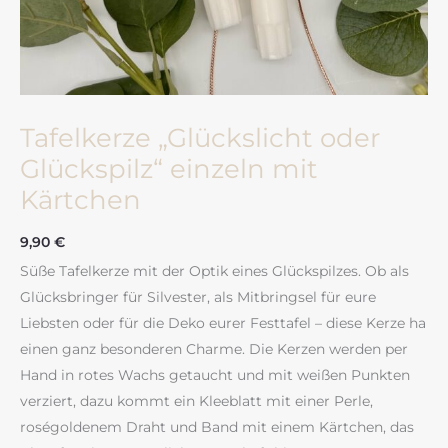
Tafelkerze „Glückslicht oder
Glückspilz“ einzeln mit
Kärtchen
9,90
€
Süße Tafelkerze mit der Optik eines Glückspilzes. Ob als
Glücksbringer für Silvester, als Mitbringsel für eure
Liebsten oder für die Deko eurer Festtafel – diese Kerze ha
einen ganz besonderen Charme. Die Kerzen werden per
Hand in rotes Wachs getaucht und mit weißen Punkten
verziert, dazu kommt ein Kleeblatt mit einer Perle,
roségoldenem Draht und Band mit einem Kärtchen, das