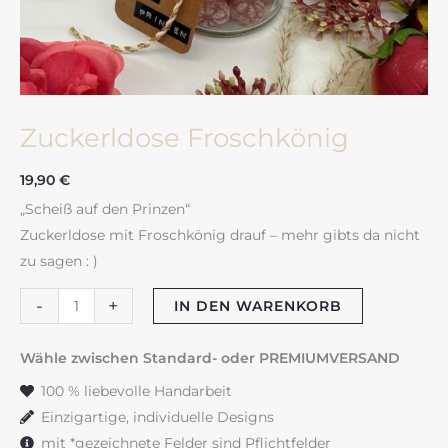
Zuckerldose Froschkönig
19,90
€
„Scheiß auf den Prinzen“
Zuckerldose mit Froschkönig drauf – mehr gibts da nicht
zu sagen : )
Zuckerldose
-
+
IN DEN WARENKORB
Froschkönig
Menge
Wähle zwischen Standard- oder PREMIUMVERSAND
100 % liebevolle Handarbeit
Einzigartige, individuelle Designs
mit *gezeichnete Felder sind Pflichtfelder