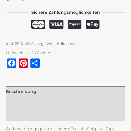
Sichere Zahlungsmöglichkeiten
inkl. 20 % MwSt.
zzgl.
Versandkosten
Lieferzeit:
ca. 2 Wochen
Facebook
Pinterest
Teilen
Beschreibung
Zusätzliche Information
Rezensionen (0)
Aufbewahrungsglas mit einem Froschkönig aus Gips