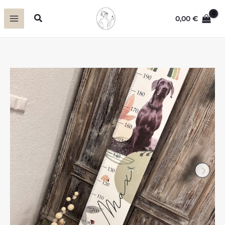
Zum
Suchen
0,00
€
Inhalt
springen