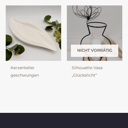
NICHT VORRÄTIG
Kerzenteller
Silhouette Vase
geschwungen
„Glückslicht“