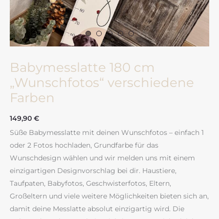
Babymesslatte 180 cm
„Wunschfotos“ verschiedene
Farben
149,90
€
Süße Babymesslatte mit deinen Wunschfotos – einfach 1
oder 2 Fotos hochladen, Grundfarbe für das
Wunschdesign wählen und wir melden uns mit einem
einzigartigen Designvorschlag bei dir. Haustiere,
Taufpaten, Babyfotos, Geschwisterfotos, Eltern,
Großeltern und viele weitere Möglichkeiten bieten sich an,
damit deine Messlatte absolut einzigartig wird. Die