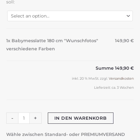
soll:
1x Babymesslatte 180 cm "Wunschfotos"
149,90 €
verschiedene Farben
Summe
149,90 €
inkl. 20 % MwSt.
zzgl.
Versandkosten
Lieferzeit:
ca. 3 Wochen
Babymesslatte
-
+
IN DEN WARENKORB
180
cm
Wähle zwischen Standard- oder PREMIUMVERSAND