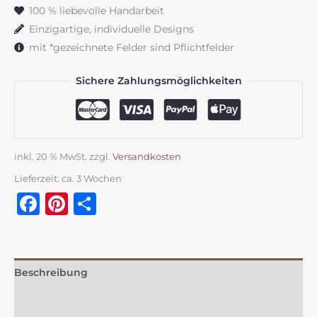
"Wunschfotos"
100 % liebevolle Handarbeit
verschiedene
Einzigartige, individuelle Designs
Farben
mit *gezeichnete Felder sind Pflichtfelder
Menge
Sichere Zahlungsmöglichkeiten
inkl. 20 % MwSt.
zzgl.
Versandkosten
Lieferzeit:
ca. 3 Wochen
Facebook
Pinterest
Teilen
Beschreibung
Zusätzliche Information