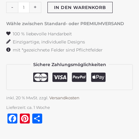
Trauerkerze
-
+
IN DEN WARENKORB
"Pferdeliebe"
Menge
Wähle zwischen Standard- oder PREMIUMVERSAND
100 % liebevolle Handarbeit
Einzigartige, individuelle Designs
mit *gezeichnete Felder sind Pflichtfelder
Sichere Zahlungsmöglichkeiten
inkl. 20 % MwSt.
zzgl.
Versandkosten
Lieferzeit:
ca. 1 Woche
Facebook
Pinterest
Teilen