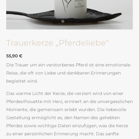
Trauerkerze „Pferdeliebe“
55,90
€
Die Trauer um ein verstorbenes Pferd ist eine emotionale
Reise, die oft von Liebe und dankbaren Erinnerungen
begleitet wird.
Das warme Licht der Kerze, die verziert wird von einer
Pferdesilhouette mit Herz, erinnert an die unvergesslichen
Momente, die gemeinsam erlebt wurden. Die liebevolle
Gestaltung ermöglicht es, den Namen des geliebten
Pferdes sowie wichtige Daten einzufügen, was die Kerze
zu einer persönlichen Erinnerung macht. Das sanfte