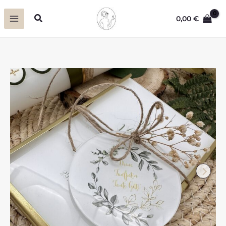
Zum
Suchen
0,00
€
Inhalt
springen