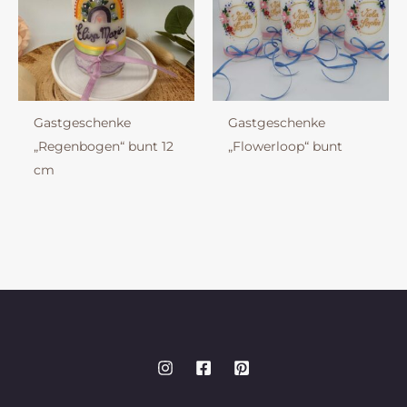
Gastgeschenke
Gastgeschenke
„Regenbogen“ bunt 12
„Flowerloop“ bunt
cm