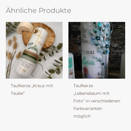
Ähnliche Produkte
Taufkerze „Kreuz mit
Taufkerze
Taube“
„Lebensbaum mit
Foto“ in verschiedenen
Farbvarianten
möglich