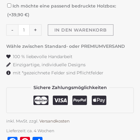
Ich möchte eine passend bedruckte Holzbox:
(+
39,90
€
)
Taufkerze
-
+
IN DEN WARENKORB
"Flowerloop"
blau
Wähle zwischen Standard- oder PREMIUMVERSAND
&
100 % liebevolle Handarbeit
weiß
Einzigartige, individuelle Designs
Menge
mit *gezeichnete Felder sind Pflichtfelder
Sichere Zahlungsmöglichkeiten
inkl. MwSt.
zzgl.
Versandkosten
Lieferzeit:
ca. 4 Wochen