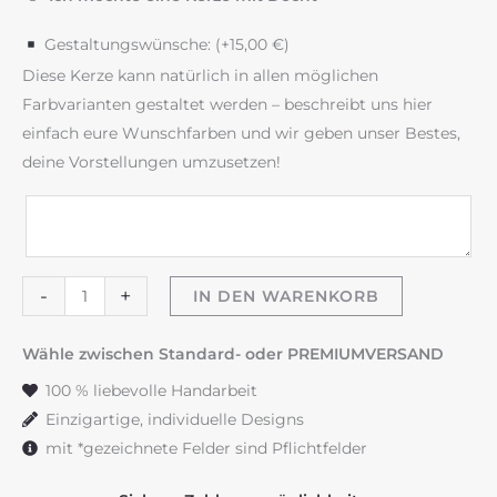
Gestaltungswünsche: (+
15,00
€
)
Diese Kerze kann natürlich in allen möglichen
Farbvarianten gestaltet werden – beschreibt uns hier
einfach eure Wunschfarben und wir geben unser Bestes,
deine Vorstellungen umzusetzen!
Hochzeitskerze
-
+
IN DEN WARENKORB
"Flowerheart"
deep
Wähle zwischen Standard- oder PREMIUMVERSAND
red
100 % liebevolle Handarbeit
Menge
Einzigartige, individuelle Designs
mit *gezeichnete Felder sind Pflichtfelder