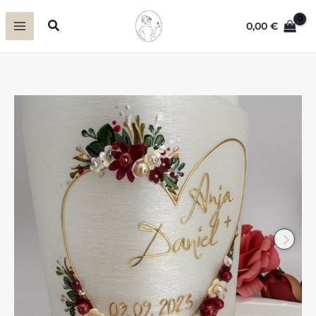
Zum
Suchen
0,00
€
Inhalt
springen