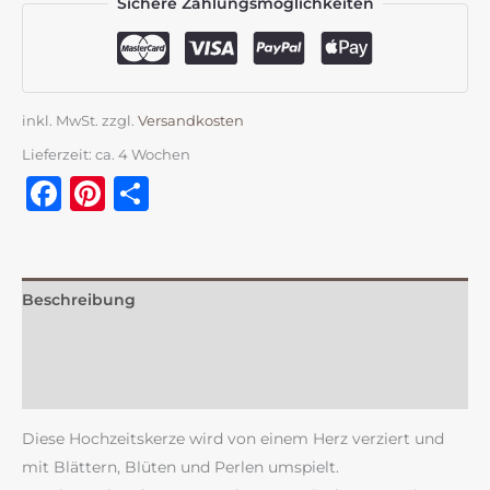
Sichere Zahlungsmöglichkeiten
inkl. MwSt.
zzgl.
Versandkosten
Lieferzeit:
ca. 4 Wochen
Facebook
Pinterest
Teilen
Beschreibung
Zusätzliche Information
Rezensionen (0)
Diese Hochzeitskerze wird von einem Herz verziert und
mit Blättern, Blüten und Perlen umspielt.