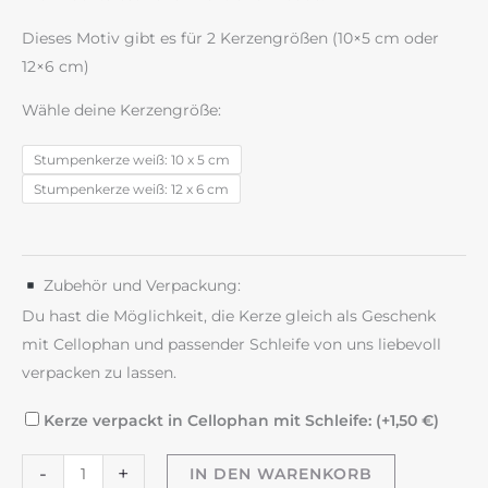
Dieses Motiv gibt es für 2 Kerzengrößen (10×5 cm oder
12×6 cm)
Wähle deine Kerzengröße:
Stumpenkerze weiß: 10 x 5 cm
Stumpenkerze weiß: 12 x 6 cm
Zubehör und Verpackung:
Du hast die Möglichkeit, die Kerze gleich als Geschenk
mit Cellophan und passender Schleife von uns liebevoll
verpacken zu lassen.
Kerze verpackt in Cellophan mit Schleife: (+
1,50
€
)
"Glückslicht"
-
+
IN DEN WARENKORB