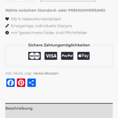
Engel
Menge
Wähle zwischen Standard- oder PREMIUMVERSAND
100 % liebevolle Handarbeit
Einzigartige, individuelle Designs
mit *gezeichnete Felder sind Pflichtfelder
Sichere Zahlungsmöglichkeiten
inkl. MwSt.
zzgl.
Versandkosten
Facebook
Pinterest
Teilen
Beschreibung