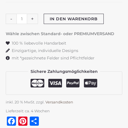
Tauf-
-
+
IN DEN WARENKORB
oder
Kommunionskerze
Wähle zwischen Standard- oder PREMIUMVERSAND
"Symbole"
100 % liebevolle Handarbeit
zartrosa
Einzigartige, individuelle Designs
Menge
mit *gezeichnete Felder sind Pflichtfelder
Sichere Zahlungsmöglichkeiten
inkl. 20 % MwSt.
zzgl.
Versandkosten
Lieferzeit:
ca. 4 Wochen
Facebook
Pinterest
Teilen