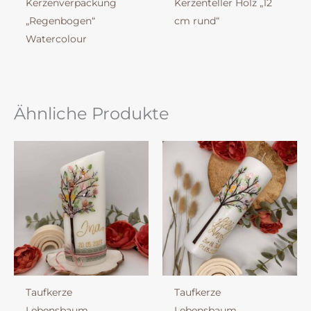
Kerzenverpackung
Kerzenteller Holz „12
„Regenbogen“
cm rund“
Watercolour
Ähnliche Produkte
Taufkerze
Taufkerze
Lebensbaum
Lebensbaum