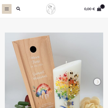
Zum
Suchen
0,00
€
Inhalt
springen