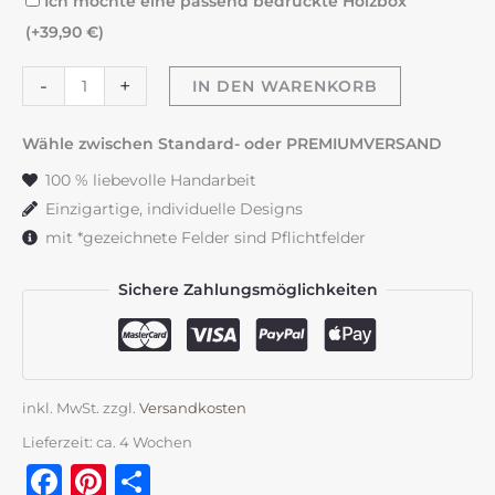
Ich möchte eine passend bedruckte Holzbox
(+
39,90
€
)
Taufkerze
-
+
IN DEN WARENKORB
"Lebensbaum"
Regenbogen
Wähle zwischen Standard- oder PREMIUMVERSAND
Menge
100 % liebevolle Handarbeit
Einzigartige, individuelle Designs
mit *gezeichnete Felder sind Pflichtfelder
Sichere Zahlungsmöglichkeiten
inkl. MwSt.
zzgl.
Versandkosten
Lieferzeit:
ca. 4 Wochen
Facebook
Pinterest
Teilen