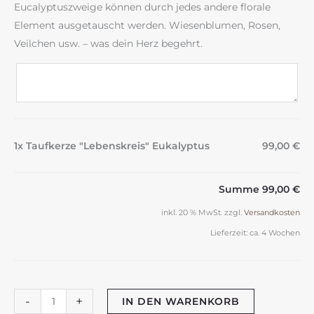
Eucalyptuszweige können durch jedes andere florale
Element ausgetauscht werden. Wiesenblumen, Rosen,
Veilchen usw. – was dein Herz begehrt.
1x Taufkerze "Lebenskreis" Eukalyptus
99,00 €
Summe
99,00 €
inkl. 20 % MwSt.
zzgl.
Versandkosten
Lieferzeit:
ca. 4 Wochen
Taufkerze
-
+
IN DEN WARENKORB