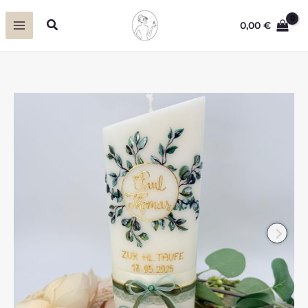
Zum
Suchen
0,00
€
Inhalt
springen