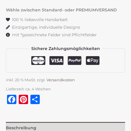
"Lebenskreis"
Eukalyptus
Wähle zwischen Standard- oder PREMIUMVERSAND
Menge
100 % liebevolle Handarbeit
Einzigartige, individuelle Designs
mit *gezeichnete Felder sind Pflichtfelder
Sichere Zahlungsmöglichkeiten
inkl. 20 % MwSt.
zzgl.
Versandkosten
Lieferzeit:
ca. 4 Wochen
Facebook
Pinterest
Teilen
Beschreibung