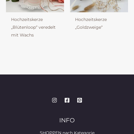
Hochzeitskerze
Hochzeitskerze
„Blütenloop“ veredelt
„Goldzweige“
mit Wachs
INFO
SHOPPEN nach Kategorie