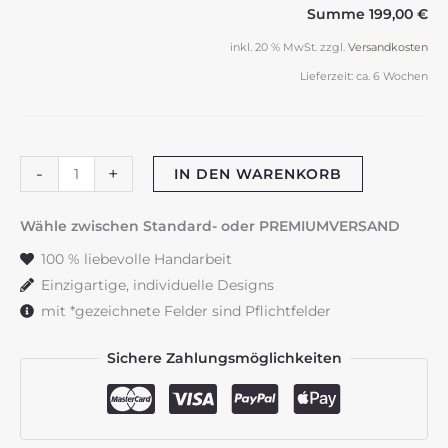
Summe
199,00 €
inkl. 20 % MwSt.
zzgl.
Versandkosten
Lieferzeit:
ca. 6 Wochen
Hochzeitskerze
-
+
IN DEN WARENKORB
"Doppelherz"
zartrosa
Wähle zwischen Standard- oder PREMIUMVERSAND
&
100 % liebevolle Handarbeit
gold
Einzigartige, individuelle Designs
Menge
mit *gezeichnete Felder sind Pflichtfelder
Sichere Zahlungsmöglichkeiten