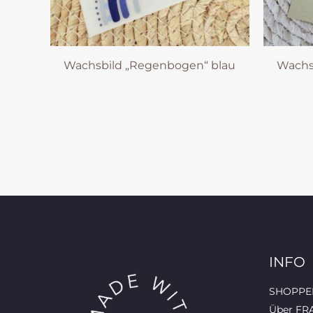
Wachsbild „Regenbogen“ blau
Wachsp
INFO
SHOPPEN
Über FR