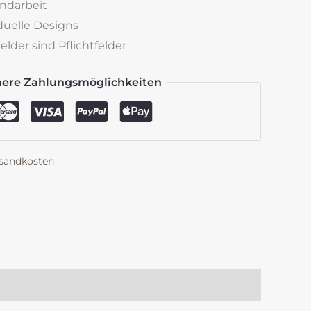
andarbeit
iduelle Designs
lder sind Pflichtfelder
here Zahlungsmöglichkeiten
sandkosten
k
est
len