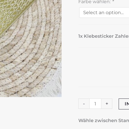
Farbe wählen:
*
1x Klebesticker Zahle
Klebesticker
-
+
I
Zahlen
gold
Wähle zwischen St
oder