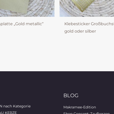
latte „Gold metallic“
Klebesticker Großbuch
gold oder silber
BLOG
 nach Kategorie
Makramee-Edition
AU KERZE
Shop Concept: Taufkerzen