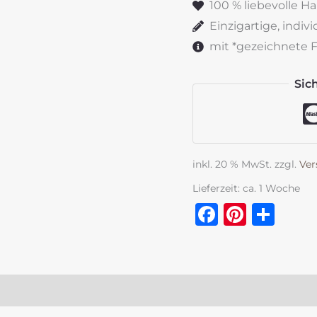
100 % liebevolle H
silber
Einzigartige, indiv
Menge
mit *gezeichnete Fe
Sic
inkl. 20 % MwSt.
zzgl.
Ver
Lieferzeit:
ca. 1 Woche
Faceboo
Pinter
Tei