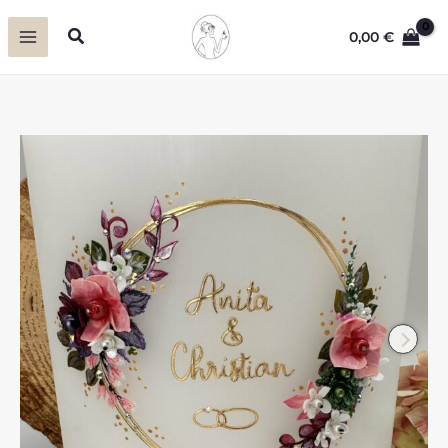
Zum
Suchen
0,00
€
Inhalt
springen