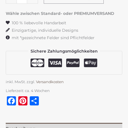
"Flowerloop"
Wild
Wähle zwischen Standard- oder PREMIUMVERSAND
Rose
100 % liebevolle Handarbeit
Menge
Einzigartige, individuelle Designs
mit *gezeichnete Felder sind Pflichtfelder
Sichere Zahlungsmöglichkeiten
inkl. MwSt.
zzgl.
Versandkosten
Lieferzeit:
ca. 4 Wochen
Facebook
Pinterest
Teilen