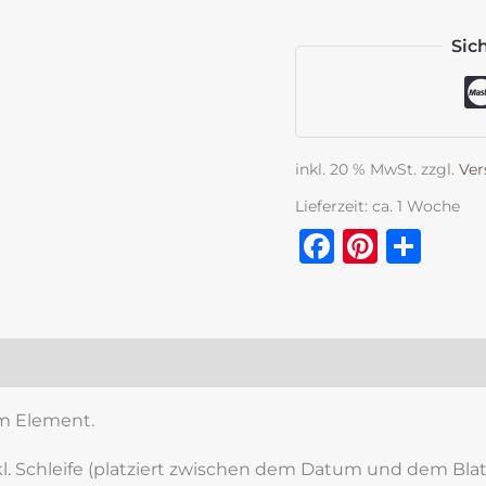
Sic
inkl. 20 % MwSt.
zzgl.
Ver
Lieferzeit:
ca. 1 Woche
Faceboo
Pinter
Tei
zensionen (0)
em Element.
. Schleife (platziert zwischen dem Datum und dem Bla