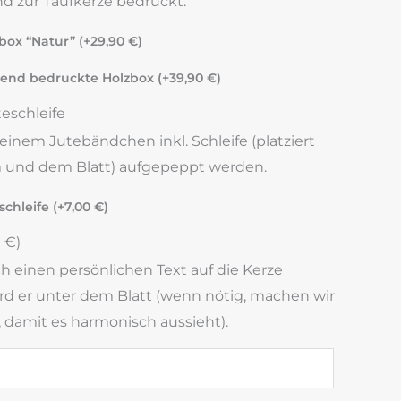
d zur Taufkerze bedruckt.
box “Natur” (+
29,90
€
)
end bedruckte Holzbox (+
39,90
€
)
eschleife
einem Jutebändchen inkl. Schleife (platziert
und dem Blatt) aufgepeppt werden.
chleife (+
7,00
€
)
0
€
)
 einen persönlichen Text auf die Kerze
wird er unter dem Blatt (wenn nötig, machen wir
, damit es harmonisch aussieht).