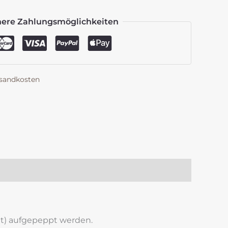
here Zahlungsmöglichkeiten
sandkosten
k
est
len
tt) aufgepeppt werden.