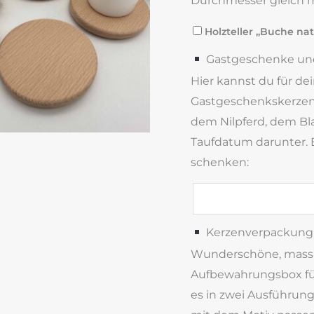
Durchmesser gleich m
Holzteller „Buche nat
Gastgeschenke und
Hier kannst du für de
Gastgeschenkskerzen 
dem Nilpferd, dem B
Taufdatum darunter. 
schenken:
Kerzenverpackung 
Wunderschöne, massiv
Aufbewahrungsbox für
es in zwei Ausführun