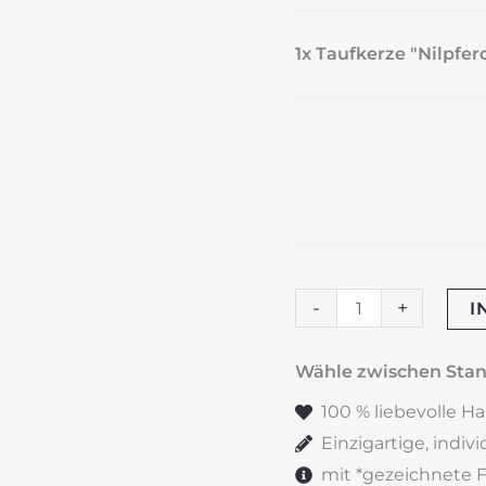
1x Taufkerze "Nilpfer
Taufkerze
-
+
I
"Nilpferd"
Menge
Wähle zwischen St
100 % liebevolle H
Einzigartige, indiv
mit *gezeichnete Fe