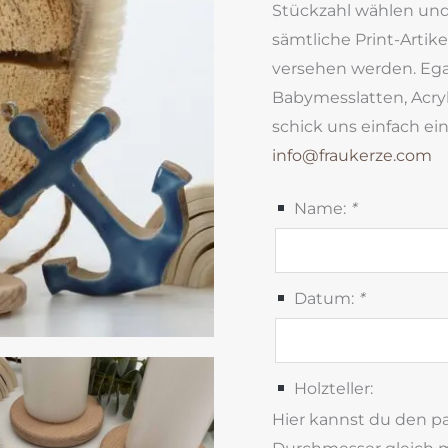
Stückzahl wählen un
sämtliche Print-Arti
versehen werden. Egal,
Babymesslatten, Acryls
schick uns einfach e
info@fraukerze.com
Name:
*
Datum:
*
Holzteller:
Hier kannst du den pa