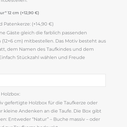
itbestellen:
ur“ 12 cm (+
12,90
€
)
 Patenkerze: (+
14,90
€
)
ine Gäste gleich die farblich passenden
(12×6 cm) mitbestellen. Das Motiv besteht aus
latt, dem Namen des Taufkindes und dem
Einfach Stückzahl wählen und Freude
Holzbox:
 gefertigte Holzbox für die Taufkerze oder
 kleine Andenken an die Taufe. Die Box gibt
gen: Entweder “Natur” – Buche massiv – oder