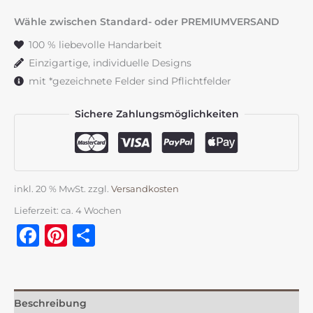
Design"
Wähle zwischen Standard- oder PREMIUMVERSAND
mit
100 % liebevolle Handarbeit
Betonsockel
Einzigartige, individuelle Designs
Menge
mit *gezeichnete Felder sind Pflichtfelder
Sichere Zahlungsmöglichkeiten
inkl. 20 % MwSt.
zzgl.
Versandkosten
Lieferzeit:
ca. 4 Wochen
Facebook
Pinterest
Teilen
Beschreibung