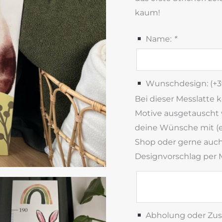
kaum!
Name:
*
Wunschdesign: (+
3
Bei dieser Messlatte 
Motive ausgetauscht 
deine Wünsche mit (
Shop oder gerne auch 
Designvorschlag per M
Abholung oder Zus