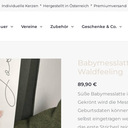
Individuelle Kerzen * Hergestellt in Österreich * Premiumversand
auer
Vereine
Zubehör
Geschenke & Co.
Babymesslatt
Waldfeeling
89,90
€
Süße Babymesslatte in
Gekrönt wird die Mes
Geburtsdaten können 
selbst eingetragen we
das erste Stricherl ze