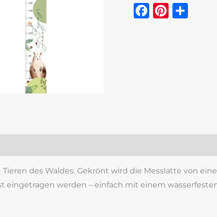
Faceboo
Pinter
Tei
zensionen (0)
t Tieren des Waldes. Gekrönt wird die Messlatte von 
t eingetragen werden – einfach mit einem wasserfesten S