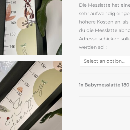
Die Messlatte hat ei
sehr aufwendig einge
höhere Kosten an, als
du die Messlatte abho
Adresse schicken solle
werden soll:
1x Babymesslatte 180