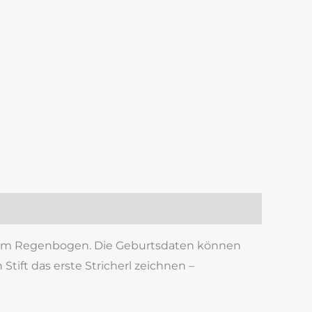
k
est
len
einem Regenbogen. Die Geburtsdaten können
tift das erste Stricherl zeichnen –