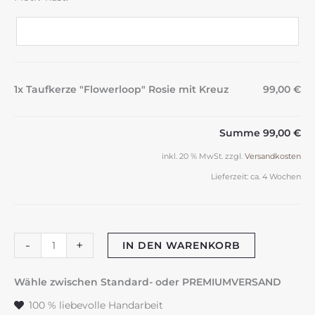
1x Taufkerze "Flowerloop" Rosie mit Kreuz
99,00 €
Summe
99,00 €
inkl. 20 % MwSt.
zzgl.
Versandkosten
Lieferzeit:
ca. 4 Wochen
Taufkerze
-
+
IN DEN WARENKORB
"Flowerloop"
Rosie
Wähle zwischen Standard- oder PREMIUMVERSAND
mit
100 % liebevolle Handarbeit
Kreuz