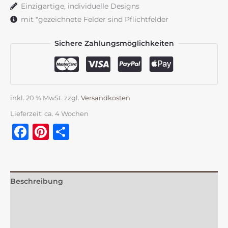
Einzigartige, individuelle Designs
Menge
mit *gezeichnete Felder sind Pflichtfelder
Sichere Zahlungsmöglichkeiten
inkl. 20 % MwSt.
zzgl.
Versandkosten
Lieferzeit:
ca. 4 Wochen
Facebook
Pinterest
Teilen
Beschreibung
Zusätzliche Information
Rezensionen (0)