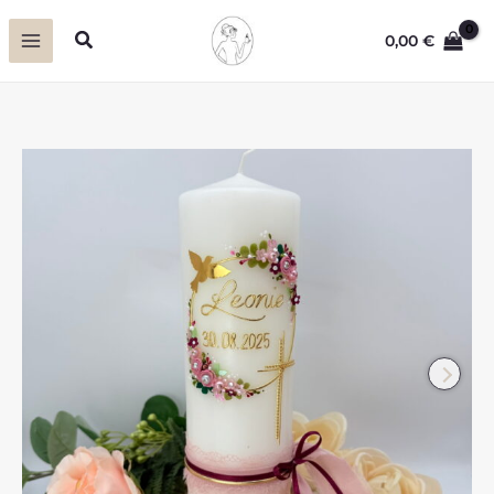
Zum
Suchen
0,00
€
Inhalt
springen