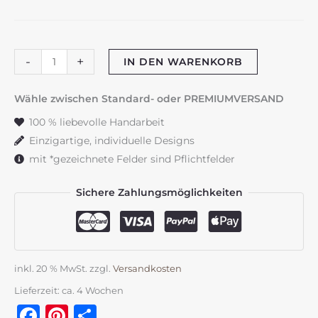
Kommunionskerze
-
+
IN DEN WARENKORB
"Blütenranke"
blau
Wähle zwischen Standard- oder PREMIUMVERSAND
&
100 % liebevolle Handarbeit
silber
Einzigartige, individuelle Designs
Menge
mit *gezeichnete Felder sind Pflichtfelder
Sichere Zahlungsmöglichkeiten
inkl. 20 % MwSt.
zzgl.
Versandkosten
Lieferzeit:
ca. 4 Wochen
Facebook
Pinterest
Teilen