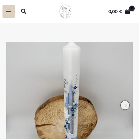
Zum
Suchen
0,00
€
Inhalt
springen